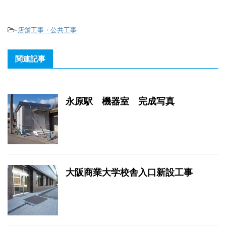
-
店舗工事・公共工事
関連記事
永原駅 機器室 完成写真
大阪商業大学校舎入口新設工事