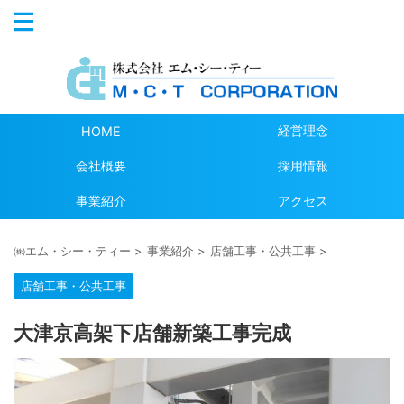
経営理念
HOME
会社概要
採用情報
事業紹介
アクセス
㈱エム・シー・ティー
>
事業紹介
>
店舗工事・公共工事
>
店舗工事・公共工事
大津京高架下店舗新築工事完成