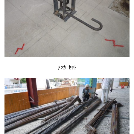
ｱﾝｶｰｾｯﾄ