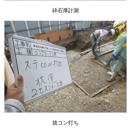
砕石厚計測
捨コン打ち