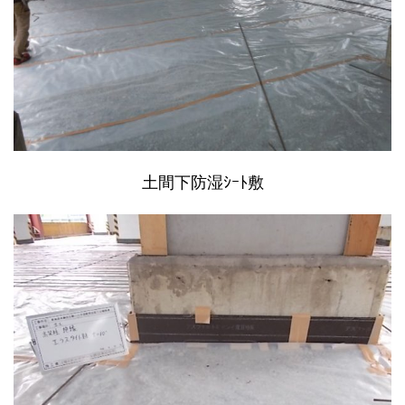
土間下防湿ｼｰﾄ敷