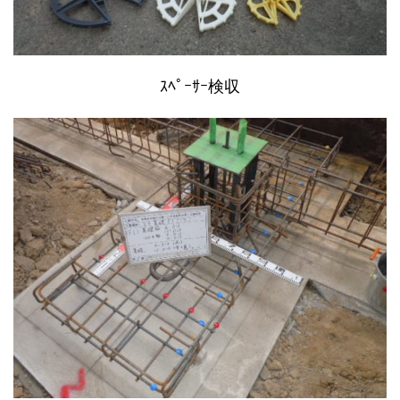
ｽﾍﾟｰｻｰ検収