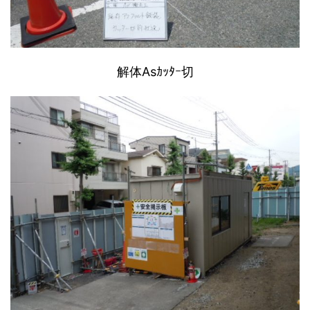
解体Asｶｯﾀｰ切